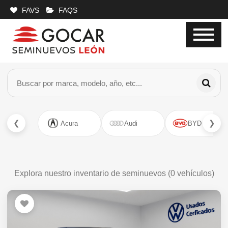
FAVS
FAQS
❮
❯
Acura
Audi
BYD
Explora nuestro inventario de seminuevos (
0
vehículos)