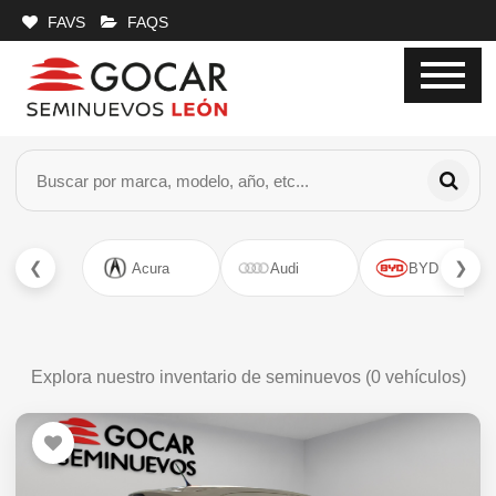
FAVS
FAQS
❮
❯
Acura
Audi
BYD
Explora nuestro inventario de seminuevos (
0
vehículos)