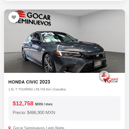
HONDA CIVIC 2023
1.5L T TOURING | 59,743 Km | Gasolina
$12,758
MXN / mes
Precio: $486,900 MXN
Gocar Seminuevos León Norte