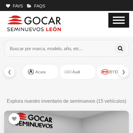
FAVS
FAQS
❮
❯
Acura
Audi
BYD
Explora nuestro inventario de seminuevos (
15
vehículos)