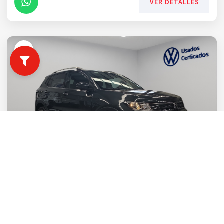
VER DETALLES
VOLKSWAGEN TAIGUN 2025
TRENDLINE L3 1. | 12,835 Km | Gasolina
$353,900
MXN