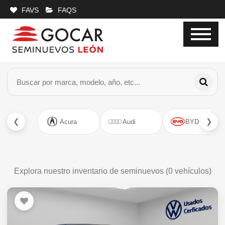
FAVS
FAQS
❮
❯
Acura
Audi
BYD
Explora nuestro inventario de seminuevos (
0
vehículos)