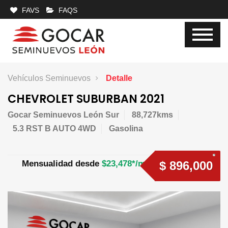
FAVS
FAQS
Vehículos Seminuevos
Detalle
CHEVROLET SUBURBAN 2021
Gocar Seminuevos León Sur
88,727kms
5.3 RST B AUTO 4WD
Gasolina
Mensualidad desde
$23,478*/mes
$ 896,000