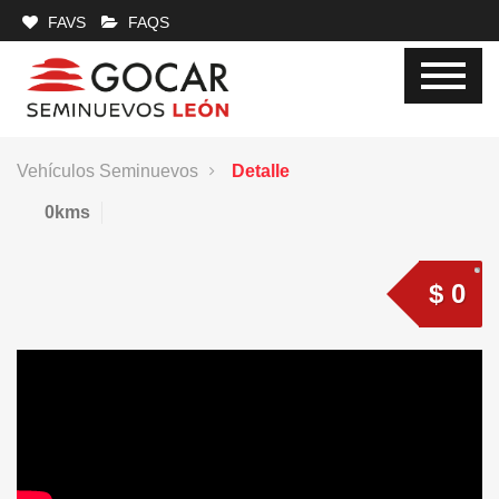
FAVS
FAQS
Vehículos Seminuevos
Detalle
0kms
$ 0