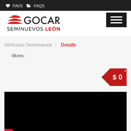
FAVS
FAQS
Vehículos Seminuevos
Detalle
0kms
$ 0