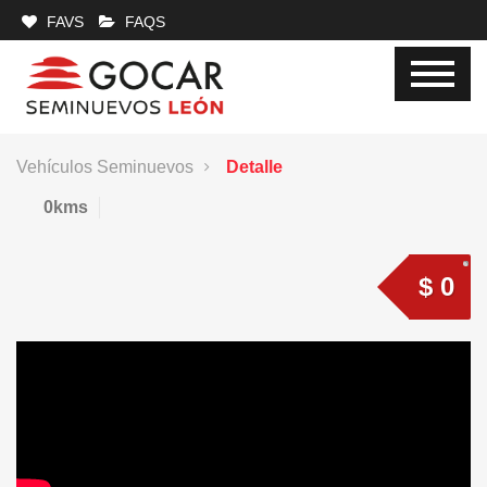
FAVS
FAQS
Vehículos Seminuevos
Detalle
0kms
$ 0