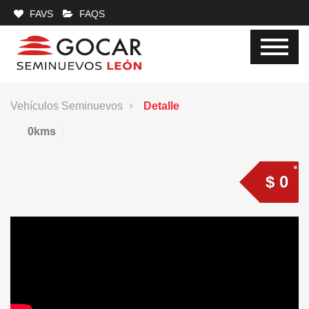
FAVS
FAQS
Vehículos Seminuevos
Detalle
0kms
$ 0