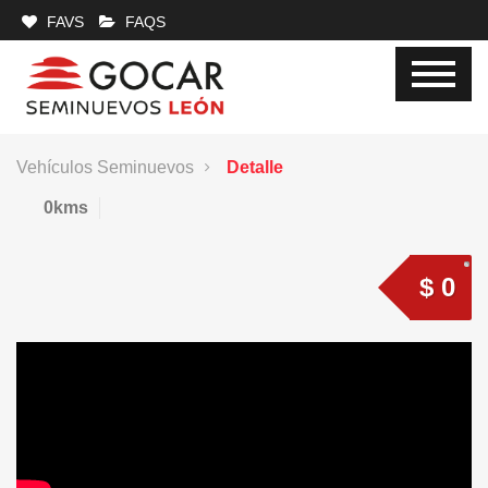
FAVS
FAQS
Vehículos Seminuevos
Detalle
0kms
$ 0