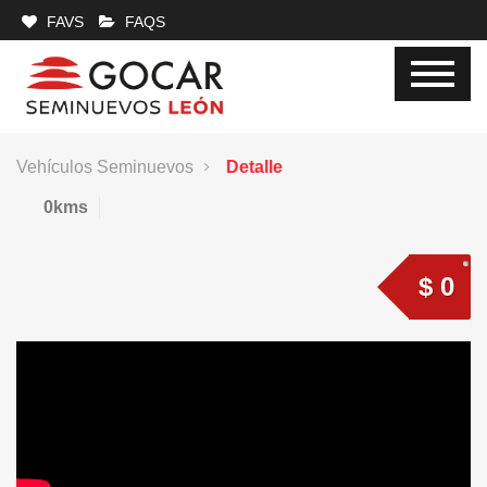
FAVS
FAQS
Vehículos Seminuevos
Detalle
0kms
$ 0