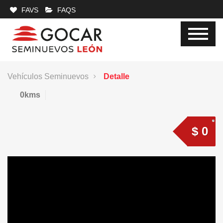
FAVS
FAQS
Vehículos Seminuevos
Detalle
0kms
$ 0